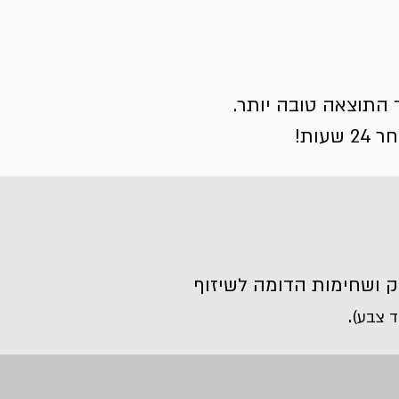
 התוצאה טובה יותר.
ות!
ל UVA + UVB שמעניקות צבע עמוק ושחימות הדומה לשיזוף
.
ד צבע)