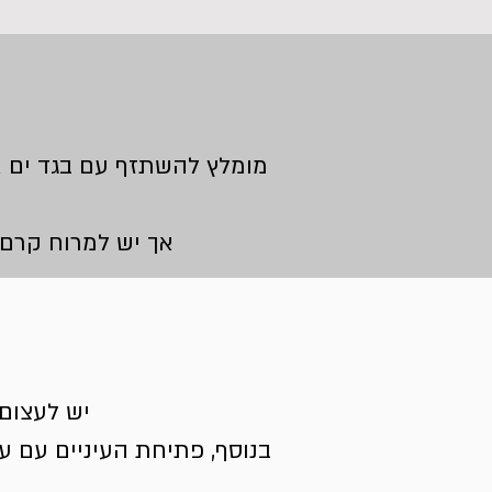
מומלץ להשתזף עם בגד ים או
אך יש למרוח קרם ה
יש לעצום 
בנוסף, פתיחת העיניים עם ע