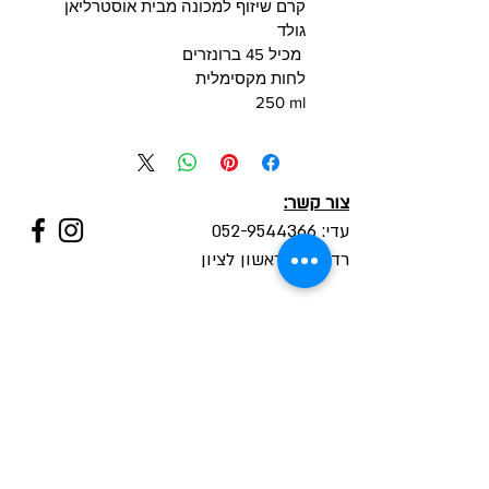
קרם שיזוף למכונה מבית אוסטרליאן 
גולד
 מכיל 45 ברונזרים
לחות מקסימלית
250 ml
צור קשר:
עדי: 052-9544366
רד"ק 21, ראשון לציון
שעות פעילות:
ראשון עד חמישי 09:00-22:00
שישי,
מוצ"ש - לסירוגין
חנות מוצרי שיזוף:
קרם שיזוף
ספריי שיזוף