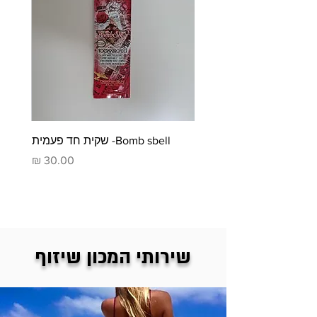
Bomb sbell- שקית חד פעמית
iously black
מחיר
שירותי המכון שיזוף